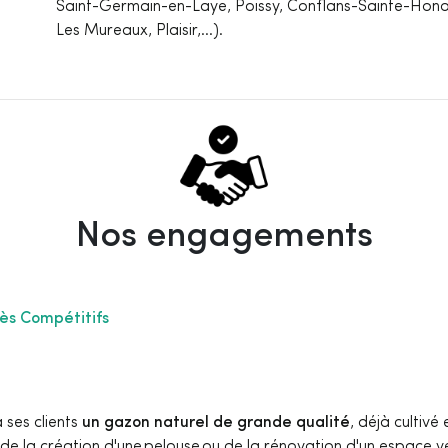
Saint-Germain-en-Laye, Poissy, Conflans-Sainte-Hono
Les Mureaux, Plaisir,...).
Nos engagements
rès Compétitifs
 ses clients
un gazon naturel de grande qualité
, déjà cultivé
de la création d'une pelouse ou de la rénovation d'un espace ve