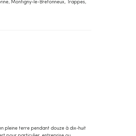
rine, Montigny-le-Bretonneux, Trappes,
 en pleine terre pendant douze à dix-huit
rt pour particulier, entreprise ou