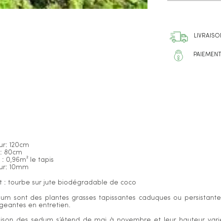
LIVRAISO
PAIEMENT
ur: 120cm
r: 80cm
 : 0,96m² le tapis
ur: 10mm
t : tourbe sur jute biodégradable de coco
um sont des plantes grasses tapissantes caduques ou persistantes,
geantes en entretien.
aison des sedum s’étend de mai à novembre et leur hauteur vari