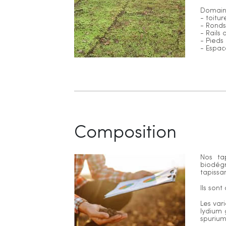
Domaines
- toitur
- Ronds-
- Rails
- Pieds
- Espac
Composition
Nos ta
biodégr
tapissa
Ils son
Les var
lydium
spuriu