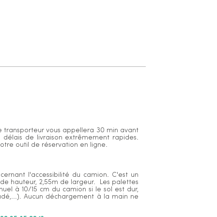
Le transporteur vous appellera 30 min avant
s délais de livraison extrêmement rapides.
otre outil de réservation en ligne.
ernant l'accessibilité du camion. C'est un
de hauteur, 2,55m de largeur. Les palettes
el à 10/15 cm du camion si le sol est dur,
dégradé,...). Aucun déchargement à la main ne