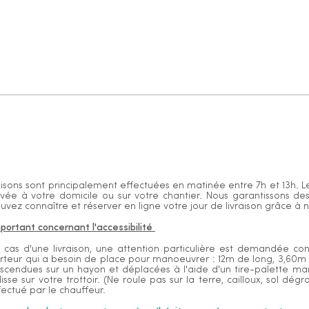
raisons sont principalement effectuées en matinée entre 7h et 13h. 
ivée à votre domicile ou sur votre chantier. Nous garantissons de
uvez connaître et réserver en ligne votre jour de livraison grâce à n
mportant concernant l'accessibilité
 cas d'une livraison, une attention particulière est demandée conc
rteur qui a besoin de place pour manoeuvrer : 12m de long, 3,60m 
scendues sur un hayon et déplacées à l'aide d'un tire-palette manu
 lisse sur votre trottoir. (Ne roule pas sur la terre, cailloux, sol 
fectué par le chauffeur.