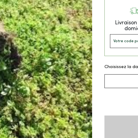
Livraiso
domic
Choisissez la da