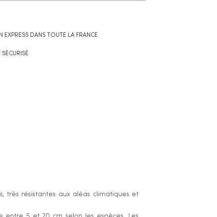
N EXPRESS DANS TOUTE LA FRANCE
 SÉCURISÉ
 très résistantes aux aléas climatiques et
e entre 5 et 20 cm selon les espèces. Les