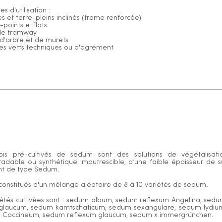
 d'utilisation :
es et terre-pleins inclinés (trame renforcée)
points et îlots
 de tramway
 d'arbre et de murets
es verts techniques ou d'agrément
pis pré-cultivés de sedum sont des solutions de végétalisat
adable ou synthétique imputrescible, d’une faible épaisseur de s
nt de type Sedum.
t constitués d'un mélange aléatoire de 8 à 10 variétés de sedum.
iétés cultivées sont : sedum album, sedum reflexum Angelina, sed
 glaucum, sedum kamtschaticum, sedum sexangulare, sedum lydiu
m Coccineum, sedum reflexum glaucum, sedum x immergrünchen.