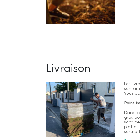
Livraison
Les liv
son arr
Vous po
Point i
Dans le
gros po
sont de
plat et
sera ef