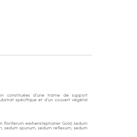
ion constituées d’une trame de support
ubstrat spécifique et d’un couvert végétal
um floriferum weihenstephaner Gold, sedum
m, sedum spurium, sedum reflexum, sedum