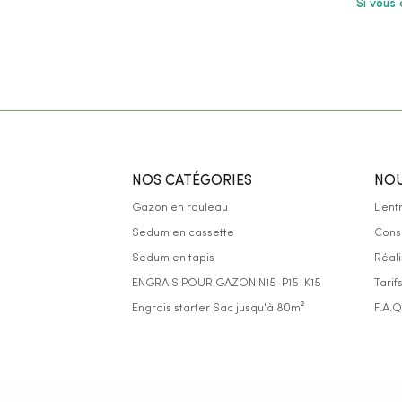
Si vous
NOS CATÉGORIES
NOU
Gazon en rouleau
L'ent
Sedum en cassette
Cons
Sedum en tapis
Réali
ENGRAIS POUR GAZON N15-P15-K15
Tarif
Engrais starter Sac jusqu'à 80m²
F.A.Q