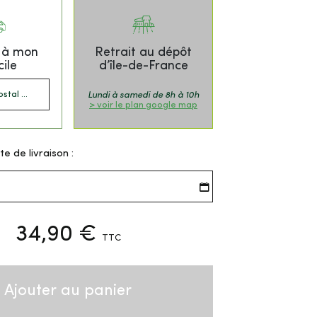
n à mon
Retrait au dépôt
ile
d’île-de-France
Lundi à samedi de 8h à 10h
> voir le plan google map
te de livraison :
34,90 €
TTC
Ajouter au panier