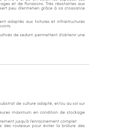
ges et de floraisons. Très résistantes aux
ert peu d’entretien grâce à sa croissance
nt adaptés aux toitures et infrastructures
points.
cultivés de sedum permettent d’obtenir une
 substrat de culture adapté, et/ou au sol sur
heures maximum en condition de stockage
lièrement jusqu’à l’enracinement complet.
e des rouleaux pour éviter la brûlure des