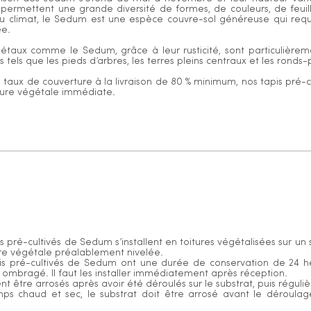
ermettent une grande diversité de formes, de couleurs, de feuilla
u climat, le Sedum est une espèce couvre-sol généreuse qui requi
ée.
étaux comme le Sedum, grâce à leur rusticité, sont particulièreme
 tels que les pieds d’arbres, les terres pleins centraux et les ronds-
 taux de couverture à la livraison de 80 % minimum, nos tapis pré-
ure végétale immédiate.
is pré-cultivés de Sedum s’installent en toitures végétalisées sur un
re végétale préalablement nivelée.
pis pré-cultivés de Sedum ont une durée de conservation de 24 
 ombragé. Il faut les installer immédiatement après réception.
vent être arrosés après avoir été déroulés sur le substrat, puis régu
ps chaud et sec, le substrat doit être arrosé avant le déroulag