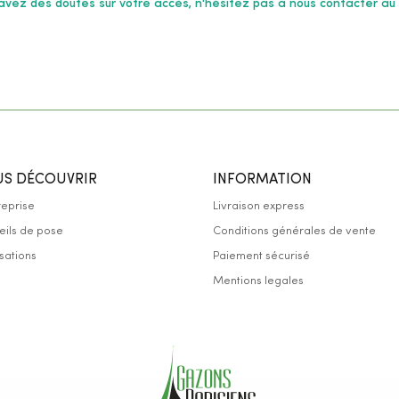
 avez des doutes sur votre accès, n'hésitez pas à nous contacter au 
S DÉCOUVRIR
INFORMATION
reprise
Livraison express
eils de pose
Conditions générales de vente
sations
Paiement sécurisé
s
Mentions legales