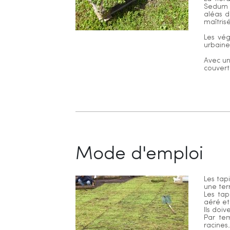
Sedum p
aléas d
maîtris
Les vég
urbaines
Avec un
couvert
Mode d'emploi
Les tap
une ter
Les ta
aéré et
Ils doi
Par tem
racines.