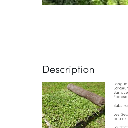
Description
Longue
Largeu
Surface
Epaisse
Substra
Les Sed
peu exi
La flor